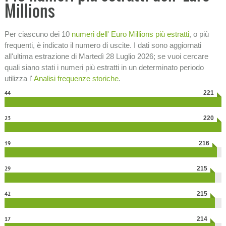
Millions
Per ciascuno dei 10
numeri dell' Euro Millions più estratti
, o più
frequenti, è indicato il numero di uscite. I dati sono aggiornati
all'ultima estrazione di Martedì 28 Luglio 2026; se vuoi cercare
quali siano stati i numeri più estratti in un determinato periodo
utilizza l'
Analisi frequenze storiche
.
44
221
23
220
19
216
29
215
42
215
17
214