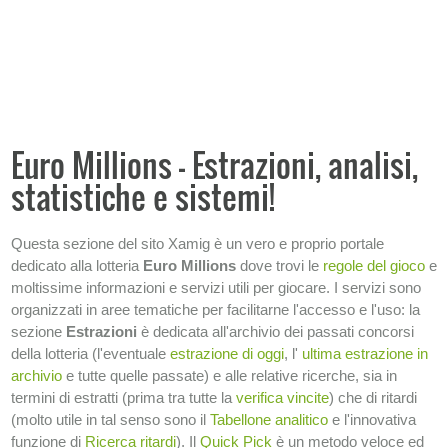
Ricerca ritardi
Tabellone analitico
−
PRONOSTICI E PREVISIONI
−
ANALISI ECONOMICHE
Euro Millions - Estrazioni, analisi,
statistiche e sistemi!
−
STATISTICHE
SISTEMI
Questa sezione del sito Xamig è un vero e proprio portale
dedicato alla lotteria
Euro Millions
dove trovi le
regole del gioco
e
−
INFORMAZIONI SULLA LOTTERIA
moltissime informazioni e servizi utili per giocare. I servizi sono
organizzati in aree tematiche per facilitarne l'accesso e l'uso: la
sezione
Estrazioni
è dedicata all'archivio dei passati concorsi
della lotteria (l'eventuale
estrazione di oggi
, l'
ultima estrazione in
archivio
e tutte quelle passate) e alle relative ricerche, sia in
termini di estratti (prima tra tutte la
verifica vincite
) che di ritardi
(molto utile in tal senso sono il
Tabellone analitico
e l'innovativa
funzione di
Ricerca ritardi
). Il
Quick Pick
è un metodo veloce ed