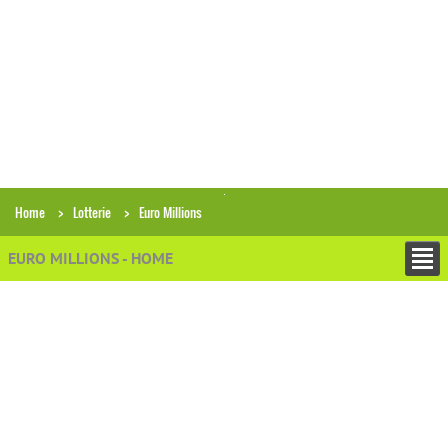
Home
Lotterie
Euro Millions
EURO MILLIONS - HOME
+
ESTRAZIONI
Archivio estrazioni Euro Millions
Ricerca combinazioni in archivio
Analisi gruppi di numeri
Analisi storica condizioni