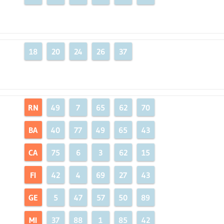
18
20
24
26
37
RN
49
7
65
62
70
BA
40
77
49
65
43
CA
75
6
3
62
15
FI
42
4
69
27
43
GE
5
47
57
50
89
MI
37
88
1
85
42