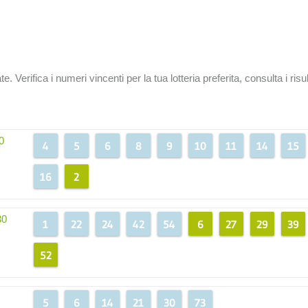
ate. Verifica i numeri vincenti per la tua lotteria preferita, consulta i ris
0
4
5
6
8
9
10
11
14
15
16
2
30
1
22
24
42
54
6
27
29
39
52
5
6
14
21
30
73