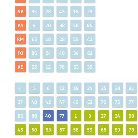
NA
33
28
45
18
23
PA
4
70
38
58
85
RM
62
18
28
59
43
TO
86
24
40
34
61
VE
25
12
78
53
39
4
5
6
12
18
24
25
28
33
37
40
42
47
49
62
70
75
77
86
88
40
77
1
3
27
34
38
45
50
53
57
58
59
65
69
78