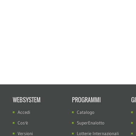
WEBSYSTEM
PROGRAMMI
G
Accedi
Catalogo
Cos'è
SuperEnalotto
Versioni
Lotterie Internazionali