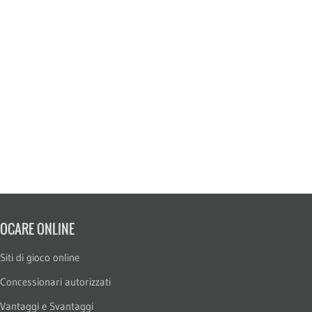
IOCARE ONLINE
Siti di gioco online
Concessionari autorizzati
Vantaggi e Svantaggi