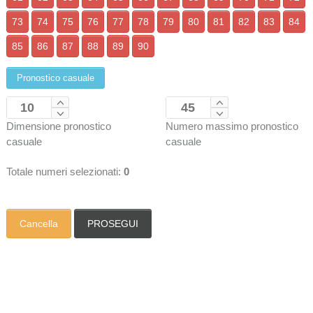
73
74
75
76
77
78
79
80
81
82
83
84
85
86
87
88
89
90
Pronostico casuale
Dimensione pronostico
Numero massimo pronostico
casuale
casuale
Totale numeri selezionati:
0
Cancella