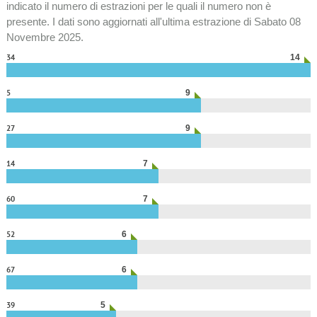
indicato il numero di estrazioni per le quali il numero non è
presente. I dati sono aggiornati all'ultima estrazione di Sabato 08
Novembre 2025.
34
14
5
9
27
9
14
7
60
7
52
6
67
6
39
5