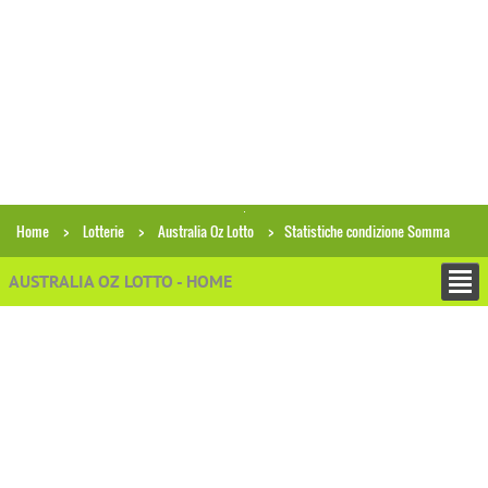
Home
Lotterie
Australia Oz Lotto
Statistiche condizione Somma
AUSTRALIA OZ LOTTO - HOME
−
ESTRAZIONI
−
PRONOSTICI E PREVISIONI
−
ANALISI ECONOMICHE
+
STATISTICHE