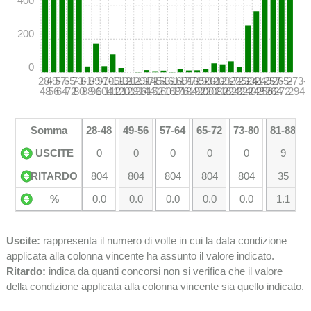
400
200
0
28-
49-
57-
65-
73-
81-
89-
97-
105-
113-
121-
129-
137-
145-
153-
161-
169-
177-
185-
193-
201-
209-
217-
225-
233-
241-
249-
257-
265-
273-
48
56
64
72
80
88
96
104
112
120
128
136
144
152
160
168
176
184
192
200
208
216
224
232
240
248
256
264
272
294
Somma
28-48
49-56
57-64
65-72
73-80
81-88
USCITE
0
0
0
0
0
9
RITARDO
804
804
804
804
804
35
%
0.0
0.0
0.0
0.0
0.0
1.1
Uscite:
rappresenta il numero di volte in cui la data condizione
applicata alla colonna vincente ha assunto il valore indicato.
Ritardo:
indica da quanti concorsi non si verifica che il valore
della condizione applicata alla colonna vincente sia quello indicato.