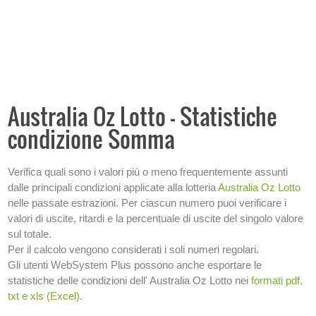
Numeri ritardatari
Numeri frequenti
Numeri
Ambi
Australia Oz Lotto - Statistiche
Ambi con capogioco
condizione Somma
Terni
Condizioni
Verifica quali sono i valori più o meno frequentemente assunti
Analisi frequenze storiche
dalle principali condizioni applicate alla lotteria
Australia Oz Lotto
nelle passate estrazioni. Per ciascun numero puoi verificare i
SISTEMI
valori di uscite, ritardi e la percentuale di uscite del singolo valore
sul totale.
−
INFORMAZIONI SULLA LOTTERIA
Per il calcolo vengono considerati i soli numeri regolari.
Gli utenti WebSystem Plus possono anche esportare le
statistiche delle condizioni dell' Australia Oz Lotto nei
formati pdf,
txt e xls (Excel)
.