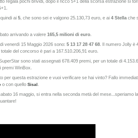
 regala pochi brividi, dopo il ricco 5+1 della scorsa estrazione si to
5+1.
quindi ai
5
, che sono sei e valgono 25.130,73 euro, e ai
4 Stella
che 
rbato arrivando a valere
165,5 milioni di euro
.
o di venerdì 15 Maggio 2026 sono:
5 13 17 28 47 68
. Il numero Jolly è
 totale del concorso è pari a 167.510.206,91 euro.
SuperStar sono stati assegnati 678.409 premi, per un totale di 4.153.
ei premi WinBox.
o per questa estrazione e vuoi verificare se hai vinto? Fallo immedi
o con quello
.
e
Sisal
 sabato 16 maggio, si entra nella seconda metà del mese...speriamo l
guantare!