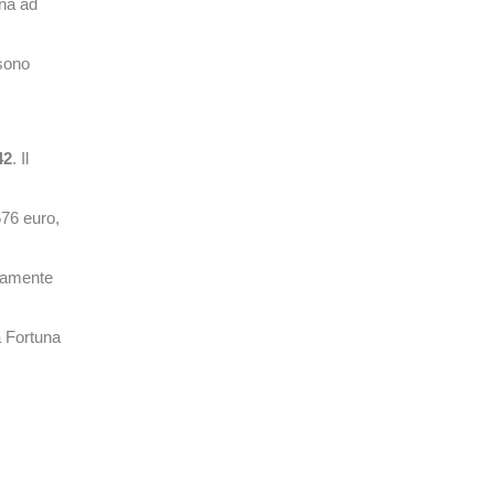
rna ad
sono
42
. Il
676 euro,
atamente
a Fortuna