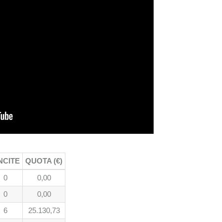
NCITE
QUOTA (€)
0
0,00
0
0,00
6
25.130,73