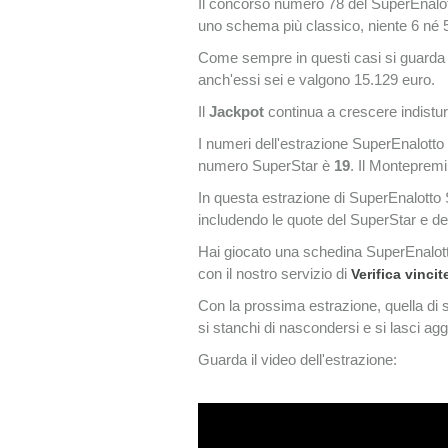
Il concorso numero 78 del SuperEnalotto
uno schema più classico, niente 6 né 
Come sempre in questi casi si guarda 
anch'essi sei e valgono 15.129 euro.
Il
Jackpot
continua a crescere indistu
I numeri dell'estrazione SuperEnalott
numero SuperStar è
19
. Il Montepremi
In questa estrazione di SuperEnalotto 
includendo le quote del SuperStar e d
Hai giocato una schedina SuperEnalott
con il nostro servizio di
Verifica vincit
Con la prossima estrazione, quella di
si stanchi di nascondersi e si lasci ag
Guarda il video dell'estrazione: