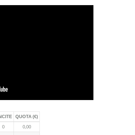
NCITE
QUOTA (€)
0
0,00