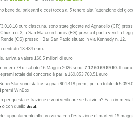
no bene dal palesarti e così tocca al 5 tenere alta l'attenzione dei gioc
 73.018,18 euro ciascuna, sono state giocate ad Agnadello (CR) press
hiesa n. 3, a San Marco in Lamis (FG) presso il punto vendita Leggi
 Rende (CS) presso il Bar San Paolo situato in via Kennedy n. 12.
 ha centrato 18.484 euro.
, arriva a valere 166,5 milioni di euro.
to numero 79 di sabato 16 Maggio 2026 sono:
7 12 60 69 89 90
. Il nume
ntepremi totale del concorso è pari a 169.853.708,51 euro.
 SuperStar sono stati assegnati 904.418
premi, per un totale di 5.099.
ei premi WinBox.
o per questa estrazione e vuoi verificare se hai vinto? Fallo immedi
o con quello
.
e
Sisal
ude, appuntamento alla prossima con l'estrazione di martedì 19 maggi