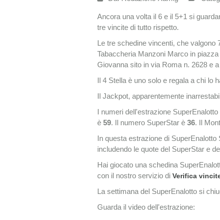
Ancora una volta il 6 e il 5+1 si guarda
tre vincite di tutto rispetto.
Le tre schedine vincenti, che valgono
Tabaccheria Manzoni Marco in piazza C
Giovanna sito in via Roma n. 2628 e a
Il 4 Stella è uno solo e regala a chi lo
Il Jackpot, apparentemente inarrestabile
I numeri dell'estrazione SuperEnalot
è
59
. Il numero SuperStar è
36
. Il Mo
In questa estrazione di SuperEnalotto
includendo le quote del SuperStar e d
Hai giocato una schedina SuperEnalott
con il nostro servizio di
Verifica vincit
La settimana del SuperEnalotto si chi
Guarda il video dell'estrazione: