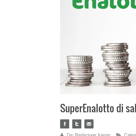
SuperEnalotto di sab
Da: Redazione Xamig
Categ