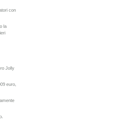
atori con
o la
eri
ro Jolly
009 euro,
atamente
o.