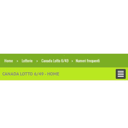
Home
Lotterie
Canada Lotto 6/49
Numeri frequenti
CANADA LOTTO 6/49 - HOME
−
ESTRAZIONI
−
PRONOSTICI E PREVISIONI
−
ANALISI ECONOMICHE
+
STATISTICHE