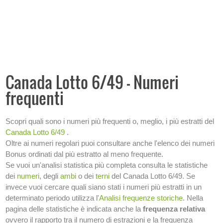
Numeri ritardatari
Numeri frequenti
Numeri
Ambi
Canada Lotto 6/49 - Numeri
Ambi con capogioco
frequenti
Terni
Condizioni
Scopri quali sono i numeri più frequenti o, meglio, i più estratti del
Analisi frequenze storiche
Canada Lotto 6/49
.
Oltre ai numeri regolari puoi consultare anche l'elenco dei numeri
SISTEMI
Bonus ordinati dal più estratto al meno frequente.
Se vuoi un'analisi statistica più completa consulta le statistiche
−
INFORMAZIONI SULLA LOTTERIA
dei
numeri
, degli
ambi
o dei
terni
del Canada Lotto 6/49. Se
invece vuoi cercare quali siano stati i numeri più estratti in un
determinato periodo utilizza l'
Analisi frequenze storiche
. Nella
pagina delle statistiche è indicata anche la
frequenza relativa
ovvero il rapporto tra il numero di estrazioni e la frequenza