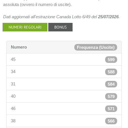
assoluta (ovvero il numero di uscite).
Dati aggiornati all'estrazione Canada Lotto 6/49 del
25/07/2026
.
NUMERI REGOLARI
BONUS
Numero
Frequenza (Uscite)
45
599
34
588
31
584
40
579
46
571
38
566