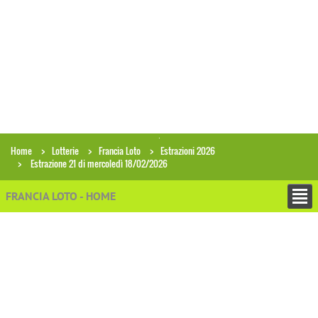
Home
Lotterie
Francia Loto
Estrazioni 2026
Estrazione 21 di mercoledì 18/02/2026
FRANCIA LOTO - HOME
+
ESTRAZIONI
Archivio estrazioni Francia Loto
Ricerca combinazioni in archivio
Analisi gruppi di numeri