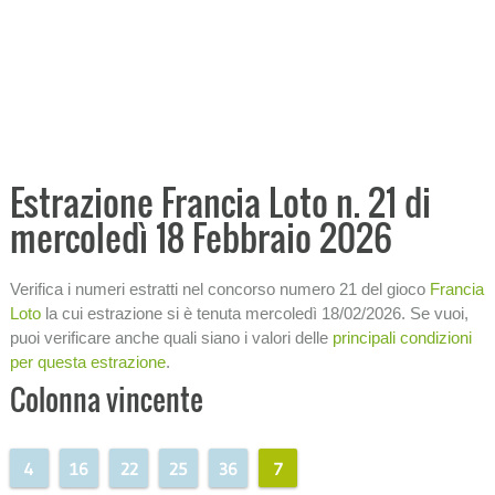
Analisi storica condizioni
Ricerca ritardi
Tabellone analitico
−
PRONOSTICI E PREVISIONI
−
ANALISI ECONOMICHE
Estrazione Francia Loto n. 21 di
mercoledì 18 Febbraio 2026
−
STATISTICHE
SISTEMI
Verifica i numeri estratti nel concorso numero 21 del gioco
Francia
Loto
la cui estrazione si è tenuta mercoledì 18/02/2026. Se vuoi,
−
INFORMAZIONI SULLA LOTTERIA
puoi verificare anche quali siano i valori delle
principali condizioni
per questa estrazione
.
Colonna vincente
4
16
22
25
36
7