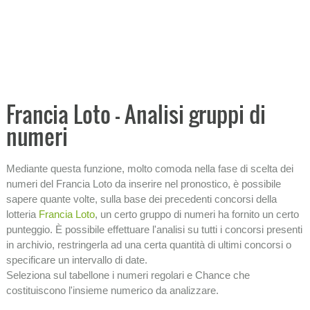
Ricerca ritardi
Tabellone analitico
−
PRONOSTICI E PREVISIONI
−
ANALISI ECONOMICHE
Francia Loto - Analisi gruppi di
numeri
−
STATISTICHE
SISTEMI
Mediante questa funzione, molto comoda nella fase di scelta dei
numeri del Francia Loto da inserire nel pronostico, è possibile
−
INFORMAZIONI SULLA LOTTERIA
sapere quante volte, sulla base dei precedenti concorsi della
lotteria
Francia Loto
, un certo gruppo di numeri ha fornito un certo
punteggio. È possibile effettuare l'analisi su tutti i concorsi presenti
in archivio, restringerla ad una certa quantità di ultimi concorsi o
specificare un intervallo di date.
Seleziona sul tabellone i numeri regolari e Chance che
costituiscono l'insieme numerico da analizzare.