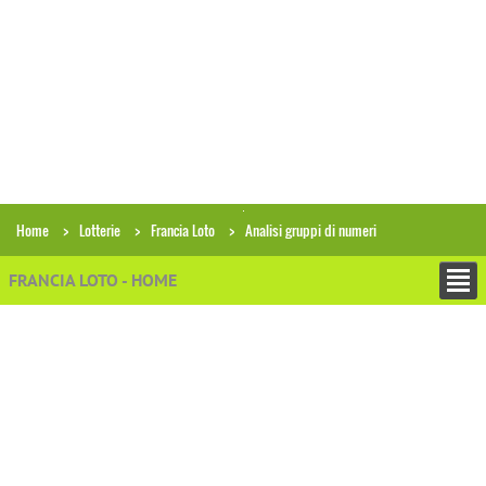
Home
Lotterie
Francia Loto
Analisi gruppi di numeri
FRANCIA LOTO - HOME
+
ESTRAZIONI
Archivio estrazioni Francia Loto
Ricerca combinazioni in archivio
Analisi gruppi di numeri
Analisi storica condizioni