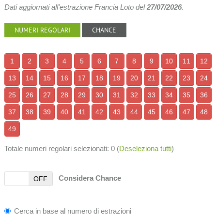
Dati aggiornati all'estrazione Francia Loto del
27/07/2026
.
NUMERI REGOLARI
CHANCE
1
2
3
4
5
6
7
8
9
10
11
12
13
14
15
16
17
18
19
20
21
22
23
24
25
26
27
28
29
30
31
32
33
34
35
36
37
38
39
40
41
42
43
44
45
46
47
48
49
Totale numeri regolari selezionati:
0
(
Deseleziona tutti
)
Considera Chance
OFF
Cerca in base al numero di estrazioni