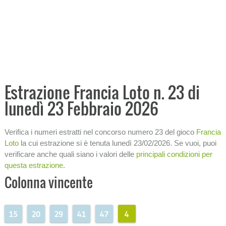
Analisi storica condizioni
Ricerca ritardi
Tabellone analitico
−
PRONOSTICI E PREVISIONI
−
ANALISI ECONOMICHE
Estrazione Francia Loto n. 23 di
lunedì 23 Febbraio 2026
−
STATISTICHE
SISTEMI
Verifica i numeri estratti nel concorso numero 23 del gioco
Francia
Loto
la cui estrazione si è tenuta lunedì 23/02/2026. Se vuoi, puoi
−
INFORMAZIONI SULLA LOTTERIA
verificare anche quali siano i valori delle
principali condizioni per
questa estrazione
.
Colonna vincente
15
20
29
41
47
4