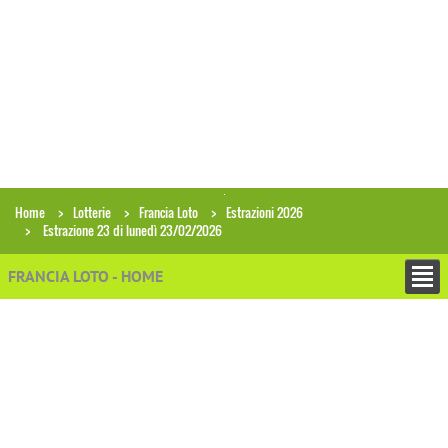
Home
Lotterie
Francia Loto
Estrazioni 2026
Estrazione 23 di lunedì 23/02/2026
FRANCIA LOTO - HOME
+
ESTRAZIONI
Archivio estrazioni Francia Loto
Ricerca combinazioni in archivio
Analisi gruppi di numeri