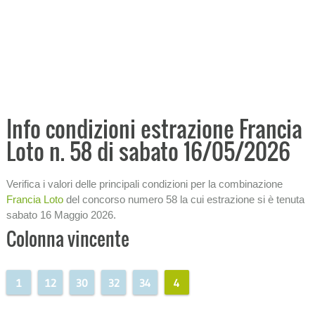
Analisi storica condizioni
Ricerca ritardi
Tabellone analitico
−
PRONOSTICI E PREVISIONI
−
ANALISI ECONOMICHE
Info condizioni estrazione Francia
Loto n. 58 di sabato 16/05/2026
−
STATISTICHE
SISTEMI
Verifica i valori delle principali condizioni per la combinazione
Francia Loto
del concorso numero 58 la cui estrazione si è tenuta
−
INFORMAZIONI SULLA LOTTERIA
sabato 16 Maggio 2026.
Colonna vincente
1
12
30
32
34
4