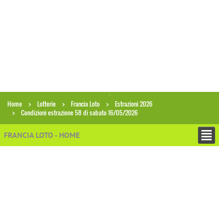
Home
Lotterie
Francia Loto
Estrazioni 2026
Condizioni estrazione 58 di sabato 16/05/2026
FRANCIA LOTO - HOME
+
ESTRAZIONI
Archivio estrazioni Francia Loto
Ricerca combinazioni in archivio
Analisi gruppi di numeri