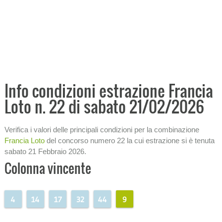
Analisi storica condizioni
Ricerca ritardi
Tabellone analitico
−
PRONOSTICI E PREVISIONI
−
ANALISI ECONOMICHE
Info condizioni estrazione Francia
Loto n. 22 di sabato 21/02/2026
−
STATISTICHE
SISTEMI
Verifica i valori delle principali condizioni per la combinazione
Francia Loto
del concorso numero 22 la cui estrazione si è tenuta
−
INFORMAZIONI SULLA LOTTERIA
sabato 21 Febbraio 2026.
Colonna vincente
4
14
17
32
44
9