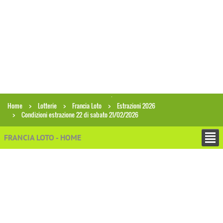
Home
Lotterie
Francia Loto
Estrazioni 2026
Condizioni estrazione 22 di sabato 21/02/2026
FRANCIA LOTO - HOME
+
ESTRAZIONI
Archivio estrazioni Francia Loto
Ricerca combinazioni in archivio
Analisi gruppi di numeri