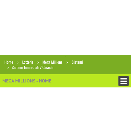
Home
Lotterie
Mega Millions
Sistemi
Sistemi Immediati / Casuali
MEGA MILLIONS - HOME
−
ESTRAZIONI
−
PRONOSTICI E PREVISIONI
−
ANALISI ECONOMICHE