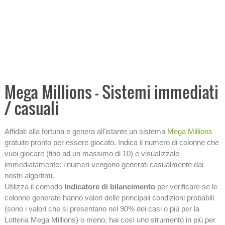
−
STATISTICHE
SISTEMI
Integrali
Casuali
Ridotti
Mega Millions - Sistemi immediati
Condizionati
/ casuali
−
INFORMAZIONI SULLA LOTTERIA
Affidati alla fortuna e genera all'istante un sistema
Mega Millions
gratuito pronto per essere giocato. Indica il numero di colonne che
vuoi giocare (fino ad un massimo di 10) e visualizzale
immediatamente: i numeri vengono generati casualmente dai
nostri algoritmi.
Utilizza il comodo
Indicatore di bilancimento
per verificare se le
colonne generate hanno valori delle principali condizioni probabili
(sono i valori che si presentano nel 90% dei casi o più per la
Lotteria Mega Millions) o meno; hai così uno strumento in più per