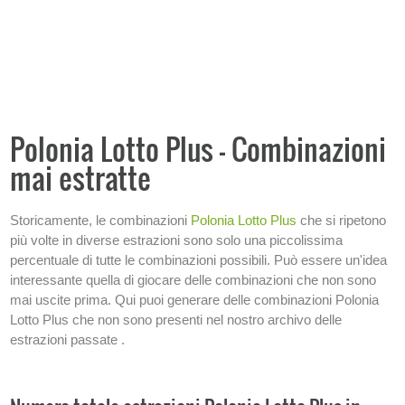
Quick Pick
Analisi massimo ritardatario
Numeri amici
Numeri spia
Combinazioni mai estratte
Polonia Lotto Plus - Combinazioni
−
ANALISI ECONOMICHE
mai estratte
−
STATISTICHE
Storicamente, le combinazioni
Polonia Lotto Plus
che si ripetono
SISTEMI
più volte in diverse estrazioni sono solo una piccolissima
percentuale di tutte le combinazioni possibili. Può essere un'idea
−
INFORMAZIONI SULLA LOTTERIA
interessante quella di giocare delle combinazioni che non sono
mai uscite prima. Qui puoi generare delle combinazioni Polonia
Lotto Plus che non sono presenti nel nostro archivo delle
estrazioni passate .