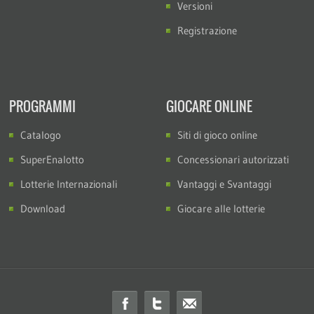
Versioni
Registrazione
PROGRAMMI
GIOCARE ONLINE
Catalogo
Siti di gioco online
SuperEnalotto
Concessionari autorizzati
Lotterie Internazionali
Vantaggi e Svantaggi
Download
Giocare alle lotterie