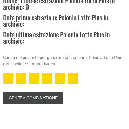
Numero totale estrazioni Polonia Lotto Plus in
archivio:
0
Data prima estrazione Polonia Lotto Plus in
archivio:
Data ultima estrazione Polonia Lotto Plus in
archivio:
Clicca sul pulsante per generare una colonna Polonia Lotto Plus
mai uscita e sempre diversa.
GENERA COMBINAZIONE