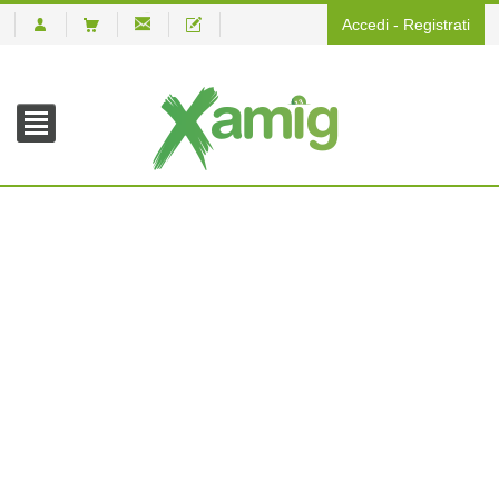
Accedi
-
Registrati