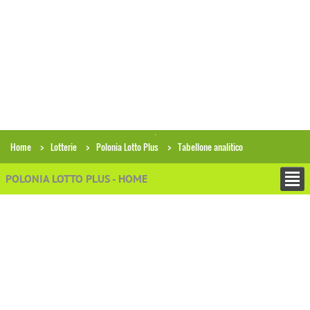
Home
Lotterie
Polonia Lotto Plus
Tabellone analitico
POLONIA LOTTO PLUS - HOME
+
ESTRAZIONI
Archivio estrazioni Polonia Lotto Plus
Ricerca combinazioni in archivio
Analisi gruppi di numeri
Analisi storica condizioni