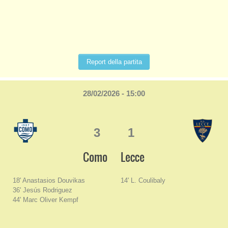
Report della partita
28/02/2026 - 15:00
3
1
Como
Lecce
18' Anastasios Douvikas
14' L. Coulibaly
36' Jesús Rodriguez
44' Marc Oliver Kempf