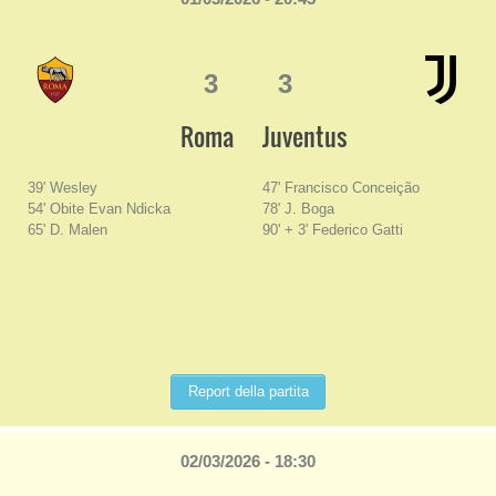
3
3
Roma
Juventus
39' Wesley
47' Francisco Conceição
54' Obite Evan Ndicka
78' J. Boga
65' D. Malen
90' + 3' Federico Gatti
Report della partita
02/03/2026 - 18:30