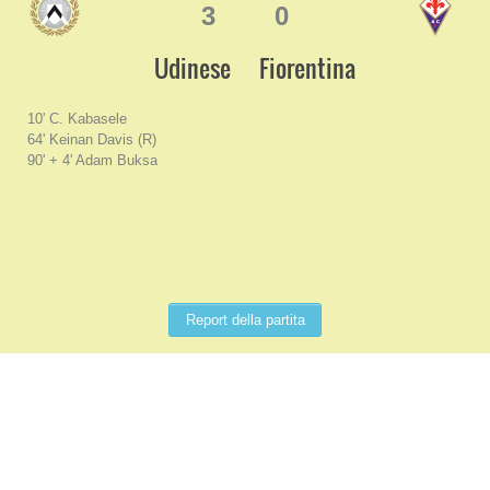
3
0
Udinese
Fiorentina
10' C. Kabasele
64' Keinan Davis (R)
90' + 4' Adam Buksa
Report della partita