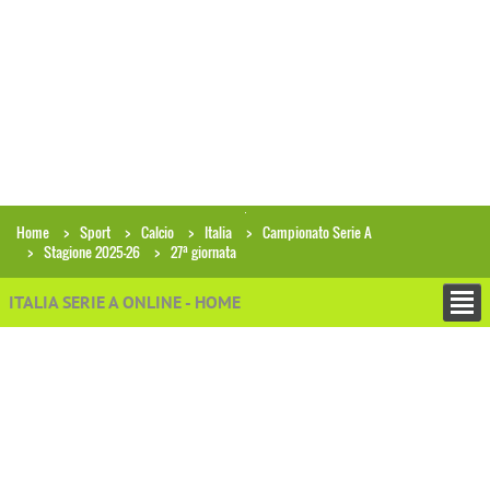
Home
Sport
Calcio
Italia
Campionato Serie A
a
Stagione 2025-26
27
giornata
ITALIA SERIE A ONLINE - HOME
+
STAGIONE 2025-2026
Calendario e Risultati
Classifica
Calendario per squadra