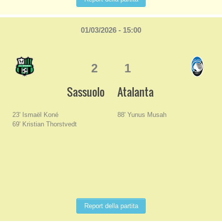
01/03/2026 - 15:00
2
1
Sassuolo
Atalanta
23' Ismaël Koné
88' Yunus Musah
69' Kristian Thorstvedt
Report della partita