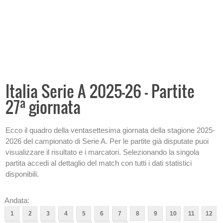
Statistiche di sintesi campionato
ARCHIVIO STAGIONI PRECEDENTI
LE SCOMMESSE SPORTIVE NEL CALCIO
Italia Serie A 2025-26 - Partite
a
27
giornata
Ecco il quadro della ventasettesima giornata della stagione 2025-
2026 del campionato di Serie A. Per le partite già disputate puoi
visualizzare il risultato e i marcatori. Selezionando la singola
partita accedi al dettaglio del match con tutti i dati statistici
disponibili.
Andata:
1
2
3
4
5
6
7
8
9
10
11
12