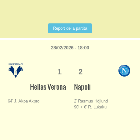
Report della partita
28/02/2026 - 18:00
1
2
Hellas Verona
Napoli
64' J. Akpa Akpro
2' Rasmus Höjlund
90' + 6' R. Lukaku