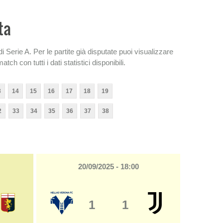
ta
 Serie A. Per le partite già disputate puoi visualizzare
tch con tutti i dati statistici disponibili.
3
14
15
16
17
18
19
2
33
34
35
36
37
38
20/09/2025 - 18:00
1
1