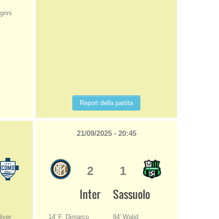
grini
Report della partita
21/09/2025 - 20:45
2
1
Inter
Sassuolo
iver
14' F. Dimarco
84' Walid