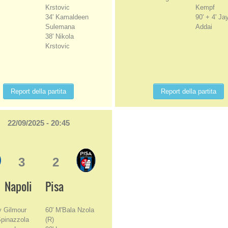
Krstovic
Kempf
34' Kamaldeen
90' + 4' Ja
Sulemana
Addai
38' Nikola
Krstovic
Report della partita
Report della partita
22/09/2025 - 20:45
3
2
Napoli
Pisa
ly Gilmour
60' M'Bala Nzola
Spinazzola
(R)