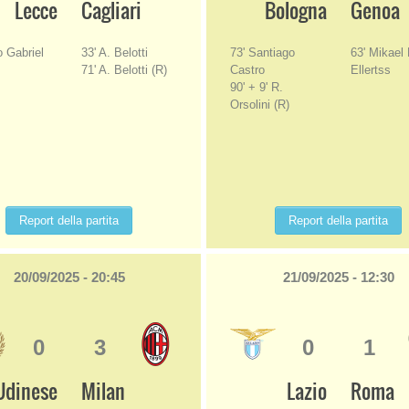
Lecce
Cagliari
Bologna
Genoa
o Gabriel
33' A. Belotti
73' Santiago
63' Mikael 
71' A. Belotti (R)
Castro
Ellertss
90' + 9' R.
Orsolini (R)
Report della partita
Report della partita
20/09/2025 - 20:45
21/09/2025 - 12:30
0
3
0
1
Udinese
Milan
Lazio
Roma