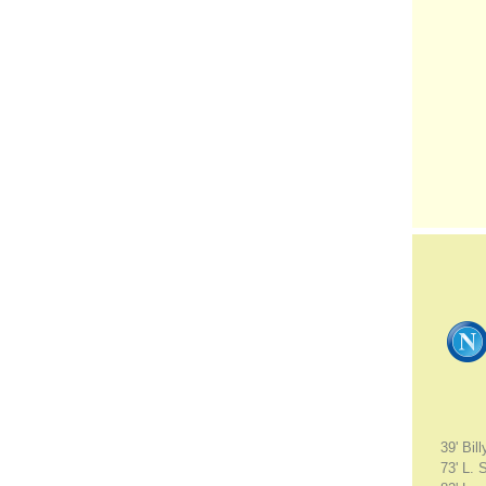
39' Bil
73' L. 