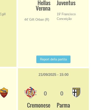
Hellas
Juventus
Verona
Egill
19' Francisco
Conceição
44' Gift Orban (R)
Report della partita
21/09/2025 - 15:00
0
0
Cremonese
Parma