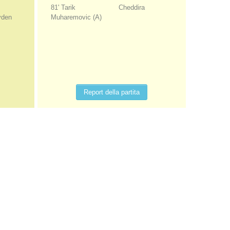
81' Tarik
Cheddira
yden
Muharemovic (A)
Report della partita