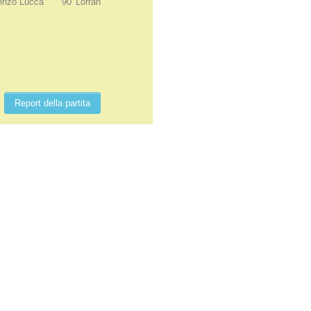
renzo Lucca
90' Lorran
Report della partita