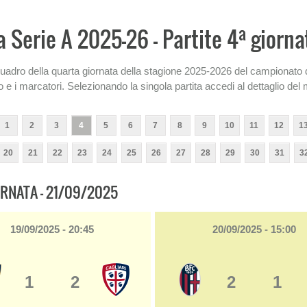
a
ia Serie A 2025-26 - Partite 4
giorna
quadro della quarta giornata della stagione 2025-2026 del campionato di
ato e i marcatori. Selezionando la singola partita accedi al dettaglio del ma
1
2
3
4
5
6
7
8
9
10
11
12
1
20
21
22
23
24
25
26
27
28
29
30
31
3
RNATA - 21/09/2025
19/09/2025 - 20:45
20/09/2025 - 15:00
1
2
2
1