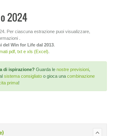
nno 2024
24. Per ciascuna estrazione puoi visualizzare,
ormazioni .
ni del Win for Life dal 2013
.
mati pdf, txt e xls (Excel)
.
a di ispirazione?
Guarda le
nostre previsioni
,
 al
sistema consigliato
o gioca una
combinazione
ita prima
!
e)