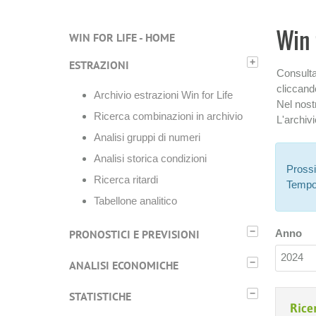
Win 
WIN FOR LIFE - HOME
+
ESTRAZIONI
Consulta 
cliccand
Archivio estrazioni Win for Life
Nel nost
Ricerca combinazioni in archivio
L'archiv
Analisi gruppi di numeri
Analisi storica condizioni
Pross
Ricerca ritardi
Tempo
Tabellone analitico
−
PRONOSTICI E PREVISIONI
Anno
2024
−
ANALISI ECONOMICHE
−
STATISTICHE
Rice