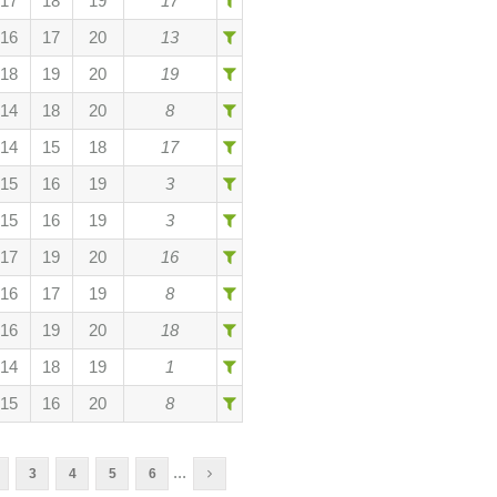
17
18
19
17
16
17
20
13
18
19
20
19
14
18
20
8
14
15
18
17
15
16
19
3
15
16
19
3
17
19
20
16
16
17
19
8
16
19
20
18
14
18
19
1
15
16
20
8
...
3
4
5
6