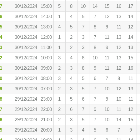
7
30/12/2024
15:00
5
8
10
14
15
16
17
6
30/12/2024
14:00
1
4
5
7
12
13
14
5
30/12/2024
13:00
4
5
7
8
9
11
12
4
30/12/2024
12:00
1
2
3
7
11
13
14
3
30/12/2024
11:00
1
2
3
8
9
12
13
2
30/12/2024
10:00
3
4
8
10
11
13
15
1
30/12/2024
09:00
2
3
8
9
11
12
16
0
30/12/2024
08:00
3
4
5
6
7
8
11
9
30/12/2024
07:00
2
3
5
7
10
12
13
8
29/12/2024
23:00
1
5
6
7
9
10
11
7
29/12/2024
22:00
2
6
7
9
10
11
12
6
29/12/2024
21:00
2
3
5
7
10
14
15
5
29/12/2024
20:00
1
3
4
5
6
7
9