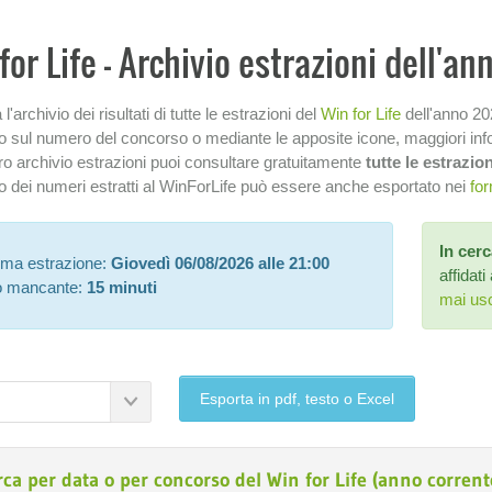
for Life - Archivio estrazioni dell'a
l'archivio dei risultati di tutte le estrazioni del
Win for Life
dell'anno 20
o sul numero del concorso o mediante le apposite icone, maggiori inf
ro archivio estrazioni puoi consultare gratuitamente
tutte le estrazio
io dei numeri estratti al WinForLife può essere anche esportato nei
for
In cerc
ima estrazione:
Giovedì 06/08/2026 alle 21:00
affidati
 mancante:
15 minuti
mai usc
Esporta in pdf, testo o Excel
rca per data o per concorso del Win for Life (anno corrent