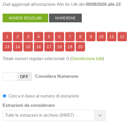
Dati aggiornati all'estrazione Win for Life del
05/08/2026 alle 23
.
NUMERI REGOLARI
NUMERONE
1
2
3
4
5
6
7
8
9
10
11
12
13
14
15
16
17
18
19
20
Totale numeri regolari selezionati:
0
(
Deseleziona tutti
)
Considera Numerone
OFF
Cerca in base al numero di estrazioni
Estrazioni da considerare
Tutte le estrazioni in archivio (84057)