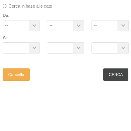
Cerca in base alle date
Da:
--
--
--
A:
--
--
--
Cancella