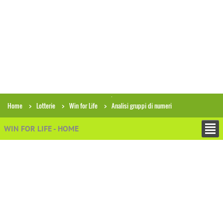
Home
Lotterie
Win for Life
Analisi gruppi di numeri
WIN FOR LIFE - HOME
+
ESTRAZIONI
Archivio estrazioni Win for Life
Ricerca combinazioni in archivio
Analisi gruppi di numeri
Analisi storica condizioni