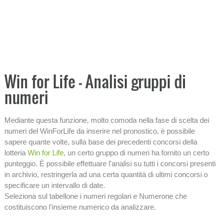
Ricerca ritardi
Tabellone analitico
−
PRONOSTICI E PREVISIONI
−
ANALISI ECONOMICHE
Win for Life - Analisi gruppi di
numeri
−
STATISTICHE
SISTEMI
Mediante questa funzione, molto comoda nella fase di scelta dei
numeri del WinForLife da inserire nel pronostico, è possibile
−
INFORMAZIONI SULLA LOTTERIA
sapere quante volte, sulla base dei precedenti concorsi della
lotteria
Win for Life
, un certo gruppo di numeri ha fornito un certo
punteggio. È possibile effettuare l'analisi su tutti i concorsi presenti
in archivio, restringerla ad una certa quantità di ultimi concorsi o
specificare un intervallo di date.
Seleziona sul tabellone i numeri regolari e Numerone che
costituiscono l'insieme numerico da analizzare.