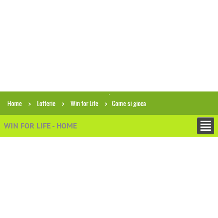
Home
Lotterie
Win for Life
Come si gioca
WIN FOR LIFE - HOME
−
ESTRAZIONI
−
PRONOSTICI E PREVISIONI
−
ANALISI ECONOMICHE
−
STATISTICHE