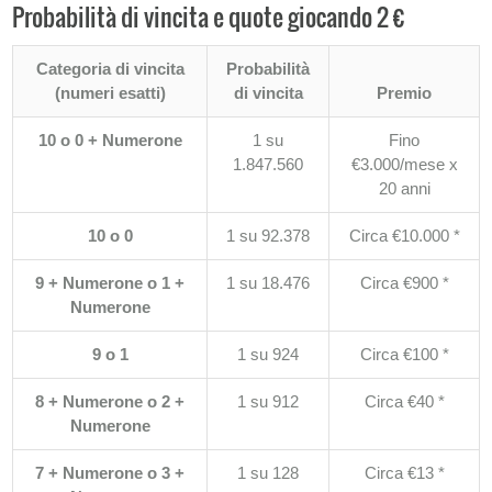
Probabilità di vincita e quote giocando 2 €
Categoria di vincita
Probabilità
(numeri esatti)
di vincita
Premio
10 o 0 + Numerone
1 su
Fino
1.847.560
€3.000/mese x
20 anni
10 o 0
1 su 92.378
Circa €10.000 *
9 + Numerone o 1 +
1 su 18.476
Circa €900 *
Numerone
9 o 1
1 su 924
Circa €100 *
8 + Numerone o 2 +
1 su 912
Circa €40 *
Numerone
7 + Numerone o 3 +
1 su 128
Circa €13 *