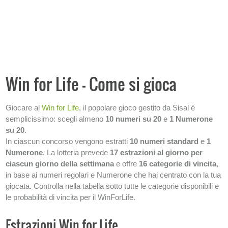
SISTEMI
+
INFORMAZIONI SULLA LOTTERIA
Come si gioca
Win for Life - Come si gioca
Quanto si vince
Come riscuotere le vincite
Giocare al
Win for Life
, il popolare gioco gestito da Sisal è
Win for Life Grattacieli
semplicissimo: scegli almeno
10 numeri su 20
e
1 Numerone
su 20
.
In ciascun concorso vengono estratti
10 numeri standard
e
1
Numerone
. La lotteria prevede
17 estrazioni al giorno per
ciascun giorno della settimana
e offre
16 categorie di vincita
,
in base ai numeri regolari e Numerone che hai centrato con la tua
giocata. Controlla nella tabella sotto tutte le categorie disponibili e
le probabilità di vincita per il WinForLife.
Estrazioni Win for Life