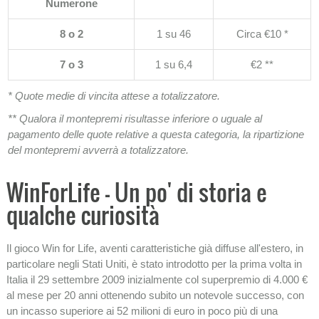
Numerone
8 o 2
1 su 46
Circa €10 *
7 o 3
1 su 6,4
€2 **
* Quote medie di vincita attese a totalizzatore.
** Qualora il montepremi risultasse inferiore o uguale al
pagamento delle quote relative a questa categoria, la ripartizione
del montepremi avverrà a totalizzatore.
WinForLife - Un po' di storia e
qualche curiosità
Il gioco Win for Life, aventi caratteristiche già diffuse all'estero, in
particolare negli Stati Uniti, è stato introdotto per la prima volta in
Italia il 29 settembre 2009 inizialmente col superpremio di 4.000 €
al mese per 20 anni ottenendo subito un notevole successo, con
un incasso superiore ai 52 milioni di euro in poco più di una