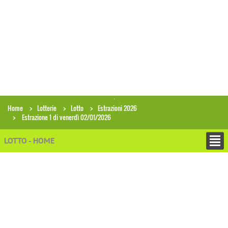
Home
Lotterie
Lotto
Estrazioni 2026
Estrazione 1 di venerdì 02/01/2026
LOTTO - HOME
+
ESTRAZIONI
Archivio estrazioni Lotto
Ricerca combinazioni in archivio
Analisi gruppi di numeri