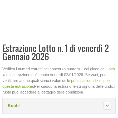
Analisi storica condizioni
Ricerca ritardi
Tabellone analitico
−
PRONOSTICI E PREVISIONI
−
ANALISI ECONOMICHE
Estrazione Lotto n. 1 di venerdì 2
Gennaio 2026
−
STATISTICHE
SISTEMI
Verifica i numeri estratti nel concorso numero 1 del gioco del
Lotto
la cui estrazione si è tenuta venerdì 02/01/2026. Se vuoi, puoi
SIMBOLOTTO
verificare anche quali siano i valori delle
principali condizioni per
questa estrazione
.Per ciascuna estrazione su ognuna delle undici
−
INFORMAZIONI SULLA LOTTERIA
ruote puoi accedere al dettaglio delle condizioni.
Ruote