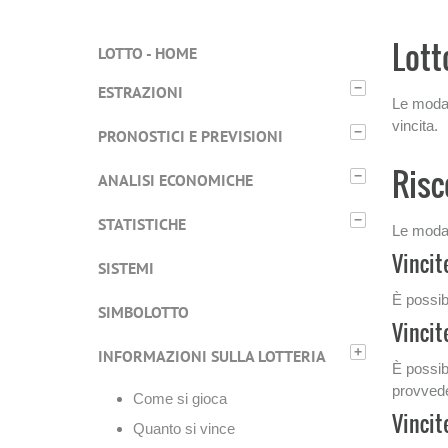
Lott
LOTTO - HOME
−
ESTRAZIONI
Le modal
vincita.
−
PRONOSTICI E PREVISIONI
Risc
−
ANALISI ECONOMICHE
−
STATISTICHE
Le modal
Vincit
SISTEMI
È possibi
SIMBOLOTTO
Vincit
+
INFORMAZIONI SULLA LOTTERIA
È possibi
provvede
Come si gioca
Vincit
Quanto si vince