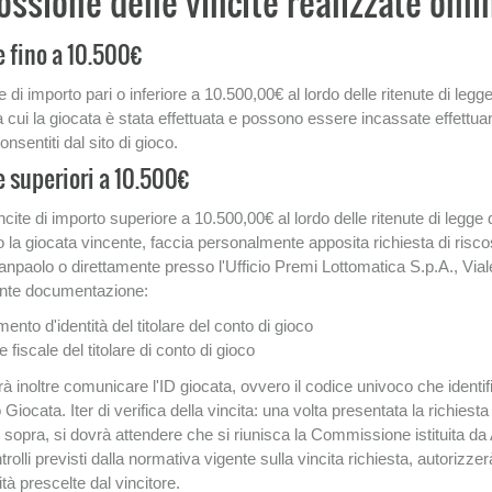
ossione delle vincite realizzate onli
e fino a 10.500€
e di importo pari o inferiore a 10.500,00€ al lordo delle ritenute di le
 cui la giocata è stata effettuata e possono essere incassate effettu
nsentiti dal sito di gioco.
e superiori a 10.500€
ncite di importo superiore a 10.500,00€ al lordo delle ritenute di legge
o la giocata vincente, faccia personalmente apposita richiesta di riscos
anpaolo o direttamente presso l'Ufficio Premi Lottomatica S.p.A., V
ente documentazione:
ento d'identità del titolare del conto di gioco
 fiscale del titolare di conto di gioco
à inoltre comunicare l'ID giocata, ovvero il codice univoco che identif
 Giocata. Iter di verifica della vincita: una volta presentata la richies
e sopra, si dovrà attendere che si riunisca la Commissione istituita da
ontrolli previsti dalla normativa vigente sulla vincita richiesta, autori
tà prescelte dal vincitore.