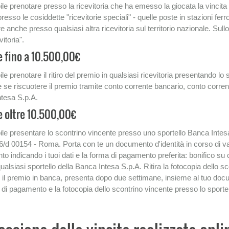
le prenotare presso la ricevitoria che ha emesso la giocata la vincita 
resso le cosiddette "ricevitorie speciali" - quelle poste in stazioni ferrov
e anche presso qualsiasi altra ricevitoria sul territorio nazionale. Sullo
vitoria".
e fino a 10.500,00€
le prenotare il ritiro del premio in qualsiasi ricevitoria presentando lo s
e se riscuotere il premio tramite conto corrente bancario, conto corren
tesa S.p.A.
e oltre 10.500,00€
ile presentare lo scontrino vincente presso uno sportello Banca Intesa 
6/d 00154 - Roma. Porta con te un documento d'identità in corso di valid
o indicando i tuoi dati e la forma di pagamento preferita: bonifico su
alsiasi sportello della Banca Intesa S.p.A. Ritira la fotocopia dello sc
re il premio in banca, presenta dopo due settimane, insieme al tuo docum
a di pagamento e la fotocopia dello scontrino vincente presso lo sporte