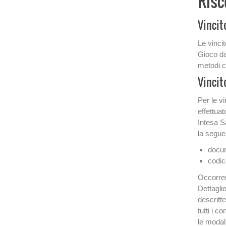
Risc
Vincit
Le vincit
Gioco da
metodi co
Vincit
Per le vi
effettuat
Intesa S
la segu
docum
codice
Occorrer
Dettaglio
descritt
tutti i c
le modali