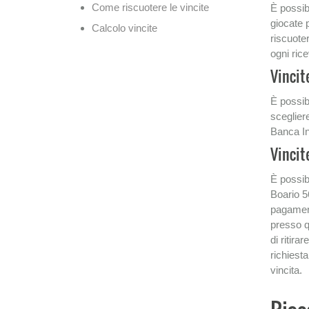
Come riscuotere le vincite
È possibi
giocate p
Calcolo vincite
riscuoter
ogni rice
Vincit
È possibi
sceglier
Banca In
Vincit
È possib
Boario 5
pagament
presso qu
di ritira
richiest
vincita.