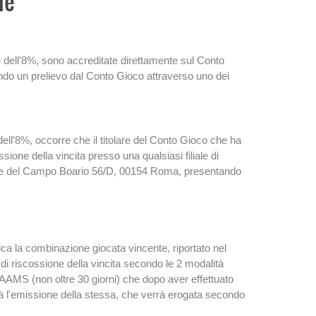
ne
gge dell'8%, sono accreditate direttamente sul Conto
ando un prelievo dal Conto Gioco attraverso uno dei
 dell'8%, occorre che il titolare del Conto Gioco che ha
sione della vincita presso una qualsiasi filiale di
iale del Campo Boario 56/D, 00154 Roma, presentando
ica la combinazione giocata vincente, riportato nel
ta di riscossione della vincita secondo le 2 modalità
 AAMS (non oltre 30 giorni) che dopo aver effettuato
zzerà l'emissione della stessa, che verrà erogata secondo