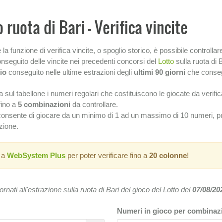
 ruota di Bari - Verifica vincite
la funzione di verifica vincite, o spoglio storico, è possibile controll
seguito delle vincite nei precedenti concorsi del
Lotto
sulla ruota di 
io
conseguito nelle ultime estrazioni degli
ultimi 90 giorni
che conseg
 sul tabellone i numeri regolari che costituiscono le giocate da verific
fino a
5 combinazioni
da controllare.
onsente di giocare da un minimo di 1 ad un massimo di 10 numeri, pu
ione.
 a
WebSystem Plus
per poter verificare fino a
20 colonne
!
ornati all'estrazione sulla ruota di Bari del gioco del Lotto del
07/08/20
Numeri in gioco per combinaz