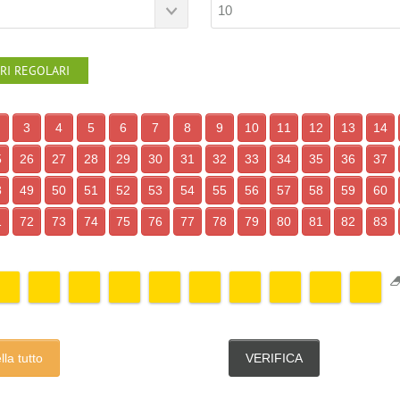
10
RI REGOLARI
3
4
5
6
7
8
9
10
11
12
13
14
5
26
27
28
29
30
31
32
33
34
35
36
37
8
49
50
51
52
53
54
55
56
57
58
59
60
1
72
73
74
75
76
77
78
79
80
81
82
83
la tutto