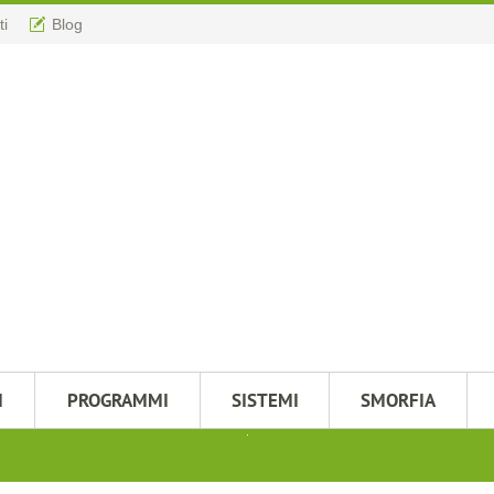
ti
Blog
M
PROGRAMMI
SISTEMI
SMORFIA