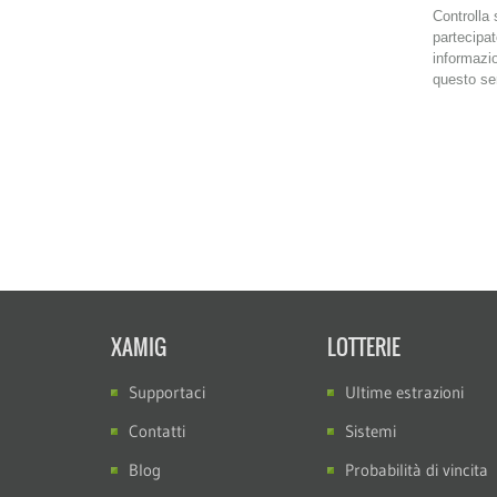
Controlla 
partecipat
informazio
questo ser
XAMIG
LOTTERIE
Supportaci
Ultime estrazioni
Contatti
Sistemi
Blog
Probabilità di vincita