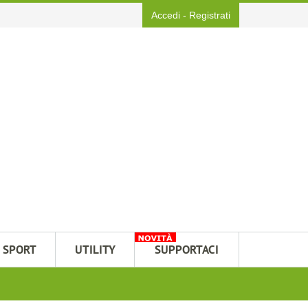
Accedi
-
Registrati
SPORT
UTILITY
SUPPORTACI