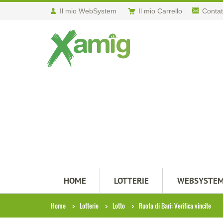
Il mio WebSystem
Il mio Carrello
Contat
HOME
LOTTERIE
WEBSYSTE
Home
Lotterie
Lotto
Ruota di Bari: Verifica vincite