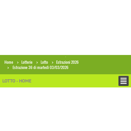
Home
Lotterie
Lotto
Estrazioni 2026
Estrazione 36 di martedì 03/03/2026
LOTTO - HOME
+
ESTRAZIONI
Archivio estrazioni Lotto
Ricerca combinazioni in archivio
Analisi gruppi di numeri