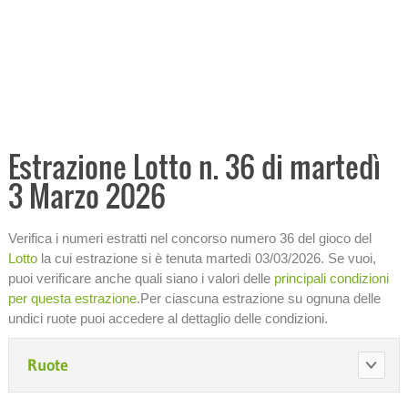
Analisi storica condizioni
Ricerca ritardi
Tabellone analitico
−
PRONOSTICI E PREVISIONI
−
ANALISI ECONOMICHE
Estrazione Lotto n. 36 di martedì
3 Marzo 2026
−
STATISTICHE
SISTEMI
Verifica i numeri estratti nel concorso numero 36 del gioco del
Lotto
la cui estrazione si è tenuta martedì 03/03/2026. Se vuoi,
SIMBOLOTTO
puoi verificare anche quali siano i valori delle
principali condizioni
per questa estrazione
.Per ciascuna estrazione su ognuna delle
−
INFORMAZIONI SULLA LOTTERIA
undici ruote puoi accedere al dettaglio delle condizioni.
Ruote