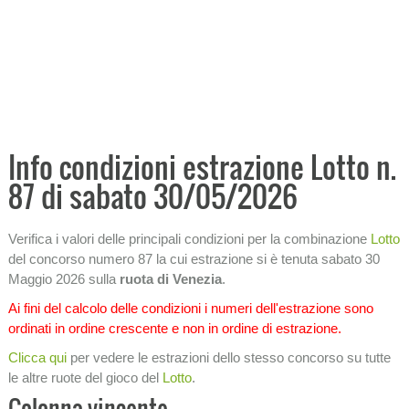
Analisi storica condizioni
Ricerca ritardi
Tabellone analitico
−
PRONOSTICI E PREVISIONI
−
ANALISI ECONOMICHE
Info condizioni estrazione Lotto n.
87 di sabato 30/05/2026
−
STATISTICHE
SISTEMI
Verifica i valori delle principali condizioni per la combinazione
Lotto
del concorso numero 87 la cui estrazione si è tenuta sabato 30
SIMBOLOTTO
Maggio 2026 sulla
ruota di Venezia
.
−
INFORMAZIONI SULLA LOTTERIA
Ai fini del calcolo delle condizioni i numeri dell'estrazione sono
ordinati in ordine crescente e non in ordine di estrazione.
Clicca qui
per vedere le estrazioni dello stesso concorso su tutte
le altre ruote del gioco del
Lotto
.
Colonna vincente