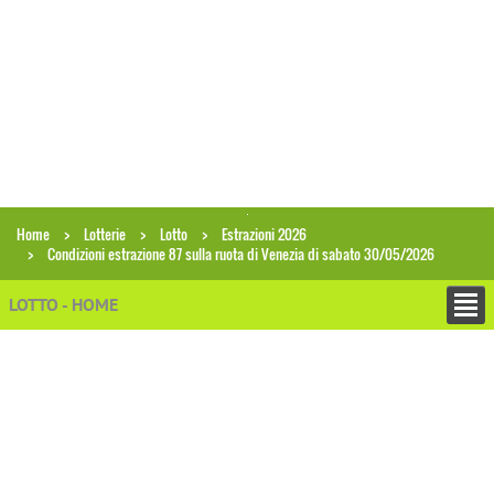
Home
Lotterie
Lotto
Estrazioni 2026
Condizioni estrazione 87 sulla ruota di Venezia di sabato 30/05/2026
LOTTO - HOME
+
ESTRAZIONI
Archivio estrazioni Lotto
Ricerca combinazioni in archivio
Analisi gruppi di numeri