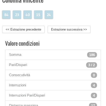
84
23
40
15
24
<< Estrazione precedente
Estrazione successiva >>
Valore condizioni
Somma
186
Pari/Dispari
3 / 2
Consecutività
0
Interruzioni
4
Interruzioni Pari/Dispari
4
Distanza massima
17