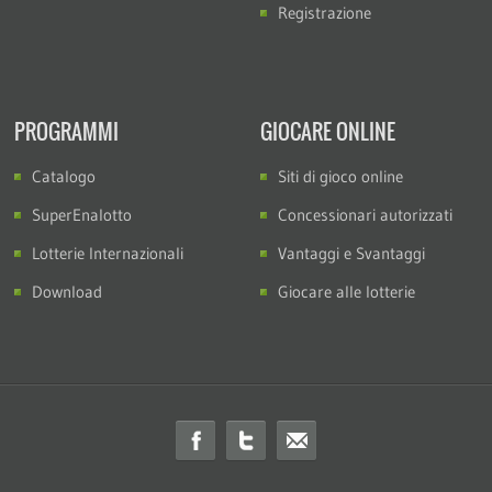
Registrazione
PROGRAMMI
GIOCARE ONLINE
Catalogo
Siti di gioco online
SuperEnalotto
Concessionari autorizzati
Lotterie Internazionali
Vantaggi e Svantaggi
Download
Giocare alle lotterie