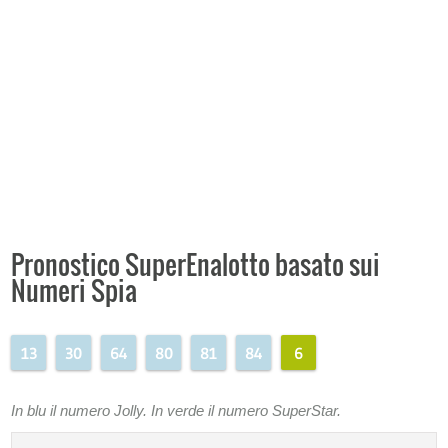
Pronostico SuperEnalotto basato sui
Numeri Spia
13
30
64
80
81
84
6
In blu il numero Jolly. In verde il numero SuperStar.