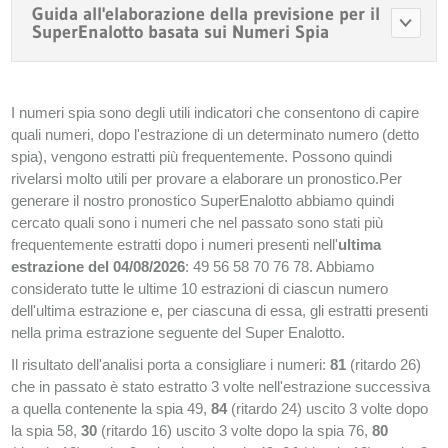
Guida all'elaborazione della previsione per il
SuperEnalotto basata sui Numeri Spia
I numeri spia sono degli utili indicatori che consentono di capire
quali numeri, dopo l'estrazione di un determinato numero (detto
spia), vengono estratti più frequentemente. Possono quindi
rivelarsi molto utili per provare a elaborare un pronostico.Per
generare il nostro pronostico SuperEnalotto abbiamo quindi
cercato quali sono i numeri che nel passato sono stati più
frequentemente estratti dopo i numeri presenti nell'
ultima
estrazione del 04/08/2026
: 49 56 58 70 76 78. Abbiamo
considerato tutte le ultime 10 estrazioni di ciascun numero
dell'ultima estrazione e, per ciascuna di essa, gli estratti presenti
nella prima estrazione seguente del Super Enalotto.
Il risultato dell'analisi porta a consigliare i numeri:
81
(ritardo 26)
che in passato è stato estratto 3 volte nell'estrazione successiva
a quella contenente la spia 49,
84
(ritardo 24) uscito 3 volte dopo
la spia 58,
30
(ritardo 16) uscito 3 volte dopo la spia 76,
80