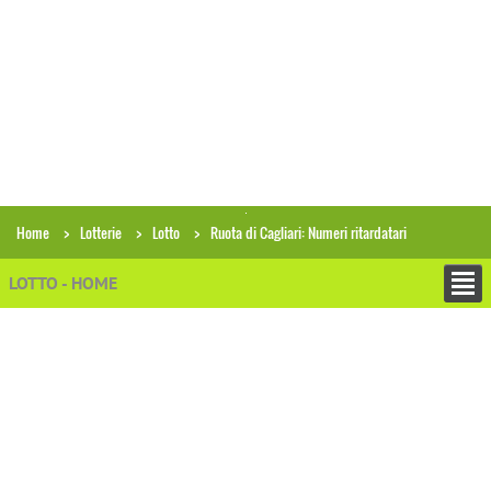
Home
Lotterie
Lotto
Ruota di Cagliari: Numeri ritardatari
LOTTO - HOME
−
ESTRAZIONI
−
PRONOSTICI E PREVISIONI
−
ANALISI ECONOMICHE
+
STATISTICHE