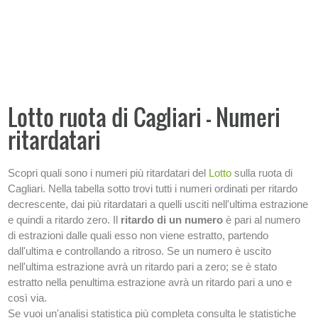
Classifica ritardatari assoluti
Numeri ritardatari
Numeri frequenti
Singolo numero per Ruota
Lotto ruota di Cagliari - Numeri
Numeri
ritardatari
Ambi
Ambi con capogioco
Scopri quali sono i numeri più ritardatari del
Lotto
sulla ruota di
Terni
Cagliari. Nella tabella sotto trovi tutti i numeri ordinati per ritardo
Condizioni
decrescente, dai più ritardatari a quelli usciti nell'ultima estrazione
Analisi frequenze storiche
e quindi a ritardo zero. Il
ritardo di un numero
è pari al numero
di estrazioni dalle quali esso non viene estratto, partendo
SISTEMI
dall'ultima e controllando a ritroso. Se un numero è uscito
nell'ultima estrazione avrà un ritardo pari a zero; se è stato
SIMBOLOTTO
estratto nella penultima estrazione avrà un ritardo pari a uno e
così via.
−
INFORMAZIONI SULLA LOTTERIA
Se vuoi un'analisi statistica più completa consulta le statistiche