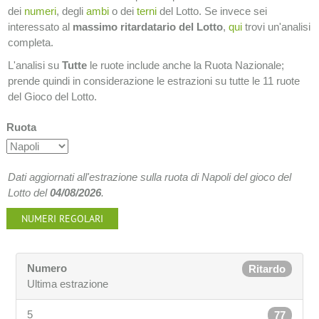
dei
numeri
, degli
ambi
o dei
terni
del Lotto. Se invece sei
interessato al
massimo ritardatario del Lotto
,
qui
trovi un'analisi
completa.
L'analisi su
Tutte
le ruote include anche la Ruota Nazionale;
prende quindi in considerazione le estrazioni su tutte le 11 ruote
del Gioco del Lotto.
Ruota
Dati aggiornati all'estrazione sulla ruota di Napoli del gioco del
Lotto del
04/08/2026
.
NUMERI REGOLARI
Numero
Ritardo
Ultima estrazione
5
77