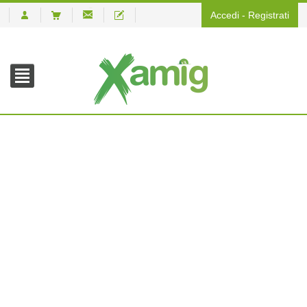
Accedi
-
Registrati