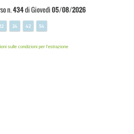
so n.
434
di Giovedì
05/08/2026
22
24
42
54
oni sulle condizioni per l'estrazione