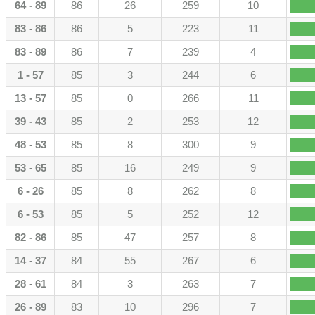
64 - 89
86
26
259
10
83 - 86
86
5
223
11
83 - 89
86
7
239
4
1 - 57
85
3
244
6
13 - 57
85
0
266
11
39 - 43
85
2
253
12
48 - 53
85
8
300
9
53 - 65
85
16
249
9
6 - 26
85
8
262
8
6 - 53
85
5
252
12
82 - 86
85
47
257
8
14 - 37
84
55
267
6
28 - 61
84
3
263
7
26 - 89
83
10
296
7