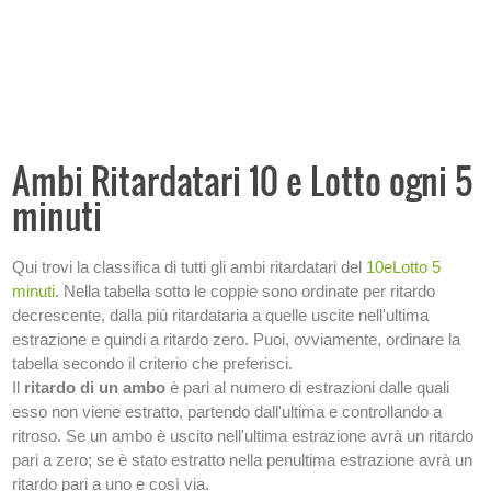
+
STATISTICHE AMBI E TERNI
Ambi ritardatari
Ambi frequenti
Terni ritardatari
Ambi Ritardatari 10 e Lotto ogni 5
Terni frequenti
minuti
SISTEMI
Qui trovi la classifica di tutti gli ambi ritardatari del
10eLotto 5
−
INFORMAZIONI SULLA LOTTERIA
minuti
. Nella tabella sotto le coppie sono ordinate per ritardo
decrescente, dalla più ritardataria a quelle uscite nell'ultima
estrazione e quindi a ritardo zero. Puoi, ovviamente, ordinare la
tabella secondo il criterio che preferisci.
Il
ritardo di un ambo
è pari al numero di estrazioni dalle quali
esso non viene estratto, partendo dall'ultima e controllando a
ritroso. Se un ambo è uscito nell'ultima estrazione avrà un ritardo
pari a zero; se è stato estratto nella penultima estrazione avrà un
ritardo pari a uno e così via.