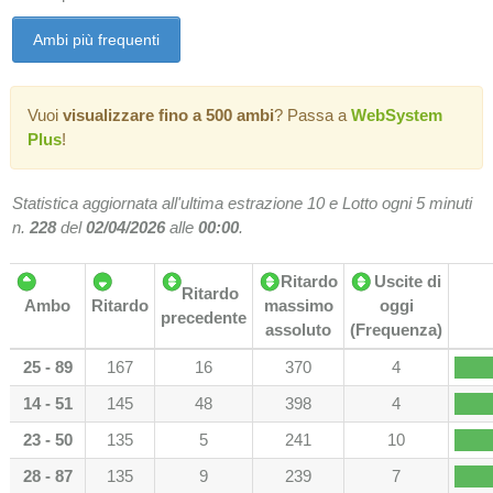
Ambi più frequenti
Vuoi
visualizzare fino a 500 ambi
? Passa a
WebSystem
Plus
!
Statistica aggiornata all'ultima estrazione 10 e Lotto ogni 5 minuti
n.
228
del
02/04/2026
alle
00:00
.
Ritardo
Uscite di
Ritardo
Ambo
Ritardo
massimo
oggi
precedente
R
assoluto
(Frequenza)
25 - 89
167
16
370
4
14 - 51
145
48
398
4
23 - 50
135
5
241
10
28 - 87
135
9
239
7