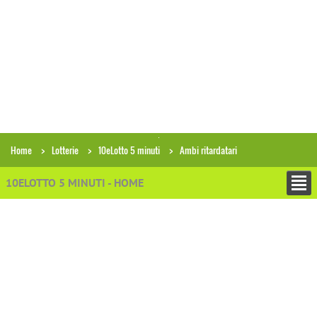
Home
Lotterie
10eLotto 5 minuti
Ambi ritardatari
10ELOTTO 5 MINUTI - HOME
−
ESTRAZIONI
−
PRONOSTICI E PREVISIONI
−
ANALISI ECONOMICHE
−
STATISTICHE NUMERI